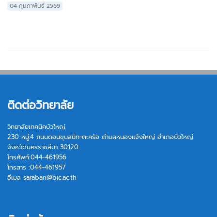
04 กุมภาพันธ์ 2569
ติดต่อวิทยาลัย
วิทยาลัยเทคนิคบัวใหญ่
230 หมู่.4 ถนนดอนขุนสนิท-ตะคร้อ ตำบลหนองแจ้งใหญ่ อำเภอบัวใหญ่
จังหวัดนครราชสีมา 30120
โทรศัพท์:044-461956
โทรสาร :044-461957
อีเมล
saraban@bic.ac.th