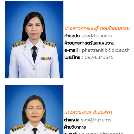
นางสาวภัทรนิษฐ์ กอบโชคกุลวัฒน
ตำแหน่ง
รองผู้อำนวยการ
ฝ่ายยุทธศาสตร์และแผนงาน
e-mail
:
phattranit.k@bic.ac.th
เบอร์โทร
:
092-6343545
นางสาวนิรมล อันทะสีดา
ตำแหน่ง
รองผู้อำนวยการ
ฝ่ายวิชาการ