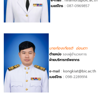
e-mail
:
niramol.u@bic.ac.th
เบอร์โทร
:
087-0969857
นายก้องเกียรติ อ่อนตา
ตำแหน่ง
รองผู้อำนวยการ
ฝ่าย
บริหารทรัพยากร
e-mail
:
kongkiat@bic.ac.th
เบอร์โทร
:
098-2289914