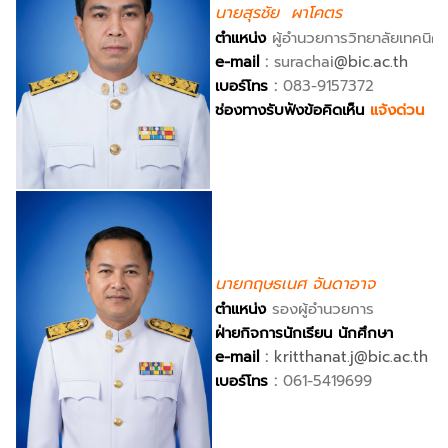
นายสุรชัย ผาโคตร
ตำแหน่ง
ผู้อำนวยการวิทยาลัยเทคนิคบ
e-mail
:
surachai
@bic.ac.th
เบอร์โทร
:
083-9157372
ช่องทางรับฟังข้อคิดเห็น
แจ้งด่วน
นายกฤษธเนศ จันดาอาจ
ตำแหน่ง
รองผู้อำนวยการ
ฝ่ายกิจการนักเรียน นักศึกษา
e-mail
:
kritthanat.j@bic.ac.th
เบอร์โทร
:
061-5419699