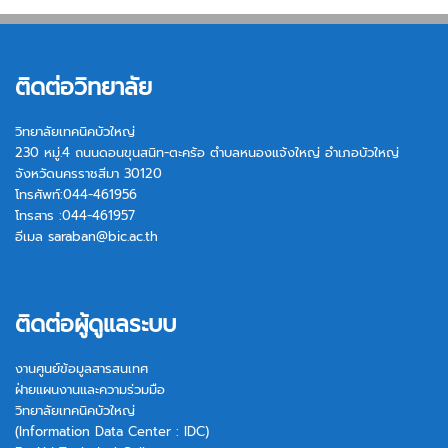
ติดต่อวิทยาลัย
วิทยาลัยเทคนิคบัวใหญ่
230 หมู่.4 ถนนดอนขุนสนิท-ตะคร้อ ตำบลหนองแจ้งใหญ่ อำเภอบัวใหญ่
จังหวัดนครราชสีมา 30120
โทรศัพท์:044-461956
โทรสาร :044-461957
อีเมล
saraban@bic.ac.th
ติดต่อผู้ดูแลระบบ
งานศูนย์ข้อมูลสารสนเทศ
ฝ่ายแผนงานและความร่วมมือ
วิทยาลัยเทคนิคบัวใหญ่
(Information Data Center : IDC)