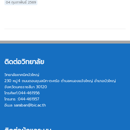
04 กุมภาพันธ์ 2569
ติดต่อวิทยาลัย
วิทยาลัยเทคนิคบัวใหญ่
230 หมู่.4 ถนนดอนขุนสนิท-ตะคร้อ ตำบลหนองแจ้งใหญ่ อำเภอบัวใหญ่
จังหวัดนครราชสีมา 30120
โทรศัพท์:044-461956
โทรสาร :044-461957
อีเมล
saraban@bic.ac.th