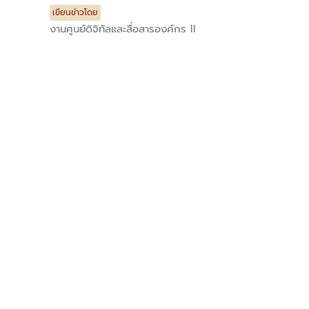
เขียนข่าวโดย
งานศูนย์ดิจิทัลและสื่อสารองค์กร II