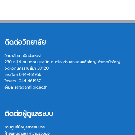
ติดต่อวิทยาลัย
วิทยาลัยเทคนิคบัวใหญ่
230 หมู่.4 ถนนดอนขุนสนิท-ตะคร้อ ตำบลหนองแจ้งใหญ่ อำเภอบัวใหญ่
จังหวัดนครราชสีมา 30120
โทรศัพท์:044-461956
โทรสาร :044-461957
อีเมล
saraban@bic.ac.th
ติดต่อผู้ดูแลระบบ
งานศูนย์ข้อมูลสารสนเทศ
ฝ่ายแผนงานและความร่วมมือ