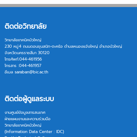
ติดต่อวิทยาลัย
วิทยาลัยเทคนิคบัวใหญ่
230 หมู่.4 ถนนดอนขุนสนิท-ตะคร้อ ตำบลหนองแจ้งใหญ่ อำเภอบัวใหญ่
จังหวัดนครราชสีมา 30120
โทรศัพท์:044-461956
โทรสาร :044-461957
อีเมล
saraban@bic.ac.th
ติดต่อผู้ดูแลระบบ
งานศูนย์ข้อมูลสารสนเทศ
ฝ่ายแผนงานและความร่วมมือ
วิทยาลัยเทคนิคบัวใหญ่
(Information Data Center : IDC)