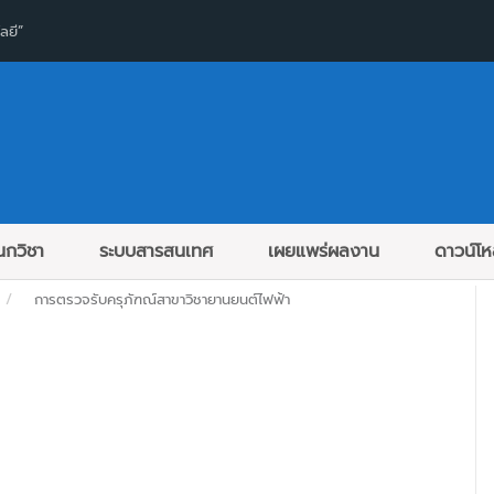
ลยี”
กวิชา
ระบบสารสนเทศ
เผยแพร่ผลงาน
ดาวน์โ
การตรวจรับครุภัฑณ์สาขาวิชายานยนต์ไฟฟ้า